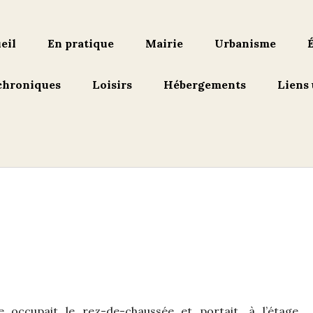
eil
En pratique
Mairie
Urbanisme
chroniques
Loisirs
Hébergements
Liens 
e occupait le rez-de-chaussée et portait, à l’étage,