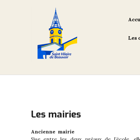
Skip
to
content
Accu
Les 
Les mairies
Ancienne mairie
Sise entre les deux préaux de l’école, ell