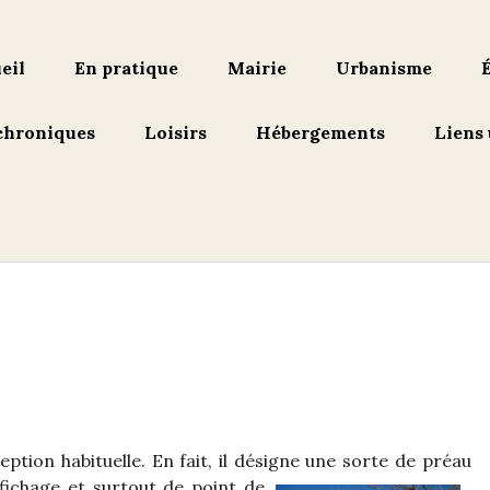
eil
En pratique
Mairie
Urbanisme
chroniques
Loisirs
Hébergements
Liens 
ption habituelle. En fait, il désigne une sorte de préau
ffichage et surtout de point de