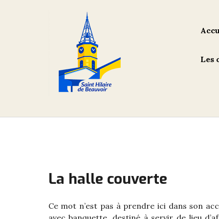
Skip
to
content
Accu
Les 
La halle couverte
Ce mot n’est pas à prendre ici dans son acce
avec banquette, destiné à servir de lieu d’a