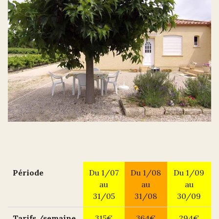
Période
Du 1/07
Du 1/08
Du 1/09
au
au
au
31/05
31/08
30/09
Tarifs /semaine
315€
364€
294€